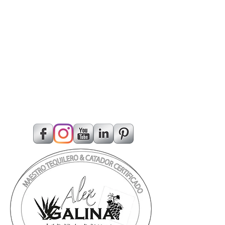
Cata de Mezcal, Maestro tequilero, Tequila
master, Copa de tequila, Copa de vino, Experto
en tequila, experto en vino, Catas de
Tequila, Catas de vino, Catas de mezcales,
Cata de vino, Cata de Tequila, Sommelier
especialistaCata de vino, Cata de Tequila,
Cata de Tequila, Cata de Mezcal, Maestro
tequilero, Tequila master, Copa de tequila, Copa
de vino, Experto en tequila, experto en
vino, Catas de Tequila, Catas de vino, Catas de
mezcales, Cata de vino, Cata de
Tequila, Sommelier especialista, Catas de
vino, Catas de mezcales, Cata de vino, Cata de
Tequila, Vinos