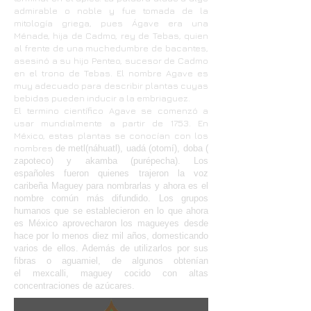
admirable o noble y fue tomada de la
mitología griega, pues Ágave era una
Ménade, hija de Cadmo, rey de Tebas, quien
al frente de una muchedumbre de bacantes,
asesinó a su hijo Penteo, sucesor de Cadmo
en el trono de Tebas. El nombre Agave es
muy adecuado para describir plantas cuyas
bebidas pueden inducir a la embriaguez.
El termino científico Agave se comenzó a
usar mundialmente a partir de 1753. En
México, estas plantas se conocían con los
nombres
de metl(náhuatl), uadá (otomí), doba (
zapoteco) y akamba (purépecha). Los
españoles fueron quienes trajeron la voz
caribeña Maguey para nombrarlas y ahora es el
nombre común más difundido. Los grupos
humanos que se establecieron en lo que ahora
es México aprovecharon los magueyes desde
hace por lo menos diez mil años, domesticando
varios de ellos. Además de utilizarlos por sus
fibras o aguamiel, de algunos obtenían
el mexcalli, maguey cocido con altas
concentraciones de azúcares.