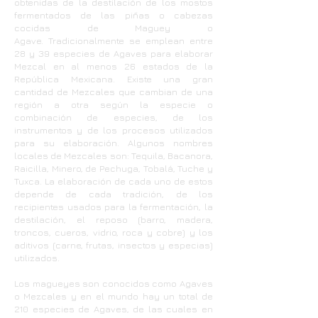
obtenidas de la destilación de los mostos
fermentados de las piñas o cabezas
cocidas de Maguey o
Agave. Tradicionalmente se emplean entre
28 y 39 especies de Agaves para elaborar
Mezcal en al menos 26 estados de la
República Mexicana. Existe una gran
cantidad de Mezcales que cambian de una
región a otra según la especie o
combinación de especies, de los
instrumentos y de los procesos utilizados
para su elaboración. Algunos nombres
locales de Mezcales son: Tequila, Bacanora,
Raicilla, Minero, de Pechuga, Tobalá, Tuche y
Tuxca. La elaboración de cada uno de estos
depende de cada tradición, de los
recipientes usados para la fermentación, la
destilación, el reposo (barro, madera,
troncos, cueros, vidrio, roca y cobre) y los
aditivos (carne, frutas, insectos y especias)
utilizados.
Los magueyes son conocidos como Agaves
o Mezcales y en el mundo hay un total de
210 especies de Agaves, de las cuales en