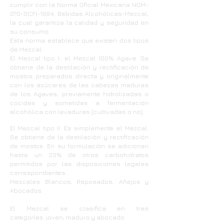
cumplir con la Norma Oficial Mexicana NOM-
070-SCFI-1994, Bebidas Alcohólicas-Mezcal,
la cual garantiza la calidad y seguridad en
su consumo.
Esta norma establece que existen dos tipos
de Mezcal:
El Mezcal tipo I: el Mezcal 100% Agave. Se
obtiene de la destilación y rectificación de
mostos preparados directa y originalmente
con los azúcares de las cabezas maduras
de los Agaves; previamente hidrolizadas o
cocidas y sometidas a fermentación
alcohólica con levaduras (cultivadas o no).
El Mezcal tipo II: Es simplemente el Mezcal.
Se obtiene de la destilación y rectificación
de mostos. En su formulación se adicionan
hasta un 20% de otros carbohidratos
permitidos por las disposiciones legales
correspondientes.
Mezcales Blancos, Reposados, Añejos y
Abocados
El Mezcal se clasifica en tres
categorías: joven, maduro y abocado.