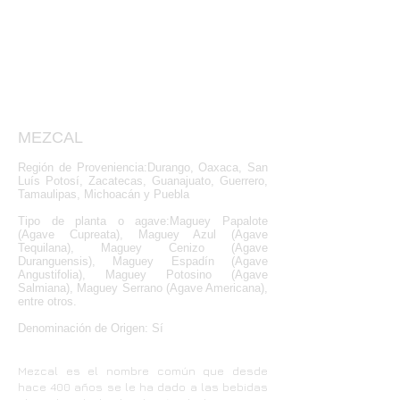
CATA DE TEQUILA
CATA DE TEQUILA
CATA DE TEQUILA
CATA DE TEQUILA
MEZCAL
Región de Proveniencia:Durango, Oaxaca, San
Luís Potosí, Zacatecas, Guanajuato, Guerrero,
Tamaulipas, Michoacán y Puebla
Tipo de planta o agave:Maguey Papalote
(Agave Cupreata), Maguey Azul (Agave
Tequilana), Maguey Cenizo (Agave
Duranguensis), Maguey Espadín (Agave
Angustifolia), Maguey Potosino (Agave
Salmiana), Maguey Serrano (Agave Americana),
entre otros.
Denominación de Origen: Sí
Mezcal es el nombre común que desde
hace 400 años se le ha dado a las bebidas