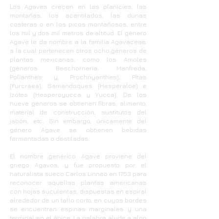
Los Agaves crecen en las planicies, las
montañas, los acantilados, las dunas
costeras o en los picos montañosos, entre
los mil y dos mil metros de altitud. El género
Agave le da nombre a la familia Agavaceae,
a la cual pertenecen otros ocho géneros de
plantas mexicanas, como los Amoles
(géneros Beschorneria, Manfreda,
Polianthes y Prochnyanthes), Pitas
(Furcraea), Samandoques (Hesperaloe) e
Izotes (Hesperoyucca y Yucca). De los
nueve géneros se obtienen fibras, alimento,
material de construcción, sustitutos del
jabón, etc. Sin embargo, únicamente del
género Agave se obtienen bebidas
fermentadas o destiladas.
El nombre genérico Agave proviene del
griego Agavos, y fue propuesto por el
naturalista sueco Carlos Linneo en 1753 para
reconocer aquellas plantas americanas
con hojas suculentas, dispuestas en espiral
alrededor de un tallo corto, en cuyos bordes
se encuentran espinas marginales y una
terminal en el ápice. La palabra alude a algo