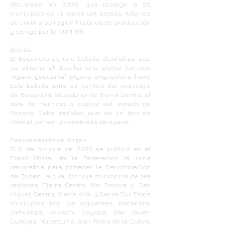
declarada en 2000, que protege a 35
municipios de la sierra del estado. Además
se limita a su región histórica de producción
y se rige por la NOM 168.
Bebida
El Bacanora es una bebida alcohólica que
se obtiene al destilar una planta llamada
“Agave yaquiana” (Agave angustifolia haw).
Esta bebida toma su nombre del municipio
de Bacanora, situado en la Sierra Centro, al
este de Hermosillo, capital del estado de
Sonora. Cabe señalar, que es un tipo de
Mezcal por ser un destilado de Agave.
Denominación de origen
El 6 de octubre de 2000 se publicó en el
Diario Oficial de la Federación la zona
geográfica para proteger la Denominación
de Origen, la cual incluye municipios de las
regiones Sierra Centro, Río Sonora y San
Miguel; Centro; Sierra Alta, y Sierra Sur. Estos
municipios son los siguientes: Bacanora,
Sahuaripa, Arivechi, Soyopa, San Javier,
Cumpas, Moctezuma, San Pedro de la Cueva,