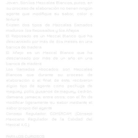
Joven: Son los Mezcales Blancos, puros; en
su proceso de elaboración no tienen ningún
agente que modifique su sabor, color o
textura.
Existen dos tipos de Mezcales llamados
maduros: los Reposados y los Añejos.
El Reposado es un Mezcal Blanco que ha
descansado por más de dos meses en una
barrica de madera.
El Añejo es un Mezcal Blanco que ha
descansado por más de un año en una
barrica de madera.
Los llamados Abocados: son Mezcales
Blancos que durante su proceso de
elaboración o al final de éste, recibieron
algún tipo de agente como: pechuga de
maguey, pollo, gusanos de maguey, cedrón,
damiana, jamaica, entre otros; con el fin de
modificar ligeramente su sabor mediante el
sabor propio del agente.
Consejo Regulador COMERCAM (Consejo
Mexicano Regulador de la Calidad del
Mezcal A.C.).
PARA LOS CURIOSOS