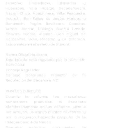
Tepache, Divisaderos, Granados y
Huásabas, Villa Hidalgo, Bacadehuachi,
Nácori Chico, Huachinera, Villa Pesqueira,
Aconchi, San Felipe de Jesús, Huépac y
Banámichi, Rayón, Baviácora, Opodepe,
Arizpe, Rosario, Quiriego, Suaqui Grande,
Onavas, Yécora, Alamos, San Miguel de
Horcasitas, Ures, Mazatán y La Colorada,
todos estos en el estado de Sonora.
Norma Oficial Mexicana
Esta bebida está regulada por la NOM-168-
SCFI-2004.
Consejo Regulador
Consejo Sonorense Promotor de la
Regulación del Bacanora, A.C.
PARA LOS CURIOSOS
Durante la colonia, los mezcaleros
sonorenses producían el Bacanora
clandestinamente en las cañadas, junto a
los arroyos, utilizando plantas silvestres, y
así lo siguieron haciendo después de la
independencia de México.
Diversos estudios documentan la