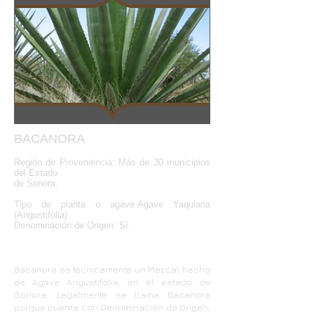
BACANORA
Región de Proveniencia: Más de 30 municipios
del Estado
de Sonora.
Tipo de planta o agave:Agave Yaquiana
(Angustifolia).
Denominación de Origen: Sí.
Bacanora es técnicamente un Mezcal hecho
de Agave Angustifolia, en el estado de
Sonora. Legalmente se llama Bacanora
porque cuenta con Denominación de Origen,