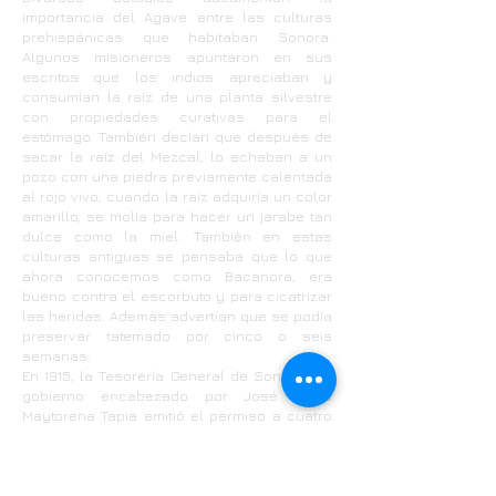
importancia del Agave entre las culturas
prehispánicas que habitaban Sonora.
Algunos misioneros apuntaron en sus
escritos que los indios apreciaban y
consumían la raíz de una planta silvestre
con propiedades curativas para el
estómago. También decían que después de
sacar la raíz del Mezcal, lo echaban a un
pozo con una piedra previamente calentada
al rojo vivo; cuando la raíz adquiría un color
amarillo, se molía para hacer un jarabe tan
dulce como la miel. También en estas
culturas antiguas se pensaba que lo que
ahora conocemos como Bacanora, era
bueno contra el escorbuto y para cicatrizar
las heridas. Además advertían que se podía
preservar tatemado por cinco o seis
semanas.
En 1915, la Tesorería General de Sonora del
gobierno encabezado por José María
Maytorena Tapia emitió el permiso a cuatro
productores de la región para destilar el
Bacanora; sin embargo, el florecimiento de
esta actividad fue detenido, ese mismo año
por el gobernador carrancista de Sonora, el