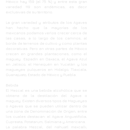
México hay 159 (el 75 %) y entre esta gran
variedad 119 son endémicas, es decir
exclusivas de su territorio.
La gran variedad y atributos de los Agaves
han hecho que la mayorías de los
mexicanos podamos verlos crecer cerca de
las casas, a lo largo de los caminos, al
borde de terrenos de cultivo y como plantas
decorativas. Pero en otras partes de México
crecen en grandes plantaciones, como el
maguey Espadín en Oaxaca, el Agave Azul
en Jalisco, el Henequén en Yucatán y los
magueyes pulqueros en Hidalgo, Tlaxcala,
Guanajuato, Estado de México y Puebla.
Bebida
El Mezcal es una bebida alcohólica que se
obtiene de la destilación del Agave o
maguey. Existen diversos tipos de Magueyes
o Agaves que se pueden utilizar dentro de
una zona de Denominación de Origen, entre
los cuales destacan: el Agave Angustifolia,
Cupreata, Potatarum, Salmiana y Americana.
La palabra Mezcal, del náhuatl mexcalli,