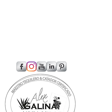
Cata de Mezcal, Maestro tequilero, Tequila
master, Copa de tequila, Copa de vino, Experto
en tequila, experto en vino, Catas de
Tequila, Catas de vino, Catas de mezcales,
Cata de vino, Cata de Tequila, Sommelier
especialistaCata de vino, Cata de Tequila,
Cata de Tequila, Cata de Mezcal, Maestro
tequilero, Tequila master, Copa de tequila, Copa
de vino, Experto en tequila, experto en
vino, Catas de Tequila, Catas de vino, Catas de
mezcales, Cata de vino, Cata de
Tequila, Sommelier especialista, Catas de
vino, Catas de mezcales, Cata de vino, Cata de
Tequila, Vinos