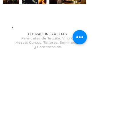
COTIZACIONES & CITAS
Para catas de Tequila, Vino o
Mezcal Cursos, Talleres, Seminarios
y Conferencias
San Miguel de Allende
Ofic. & Móv.
(+52
)
415 688 22 97
(+52)
55 12 24 46 32
staff@alexgalina.com
alex@alexgalina.com
Horas laborales
Oficina: 11:00 AM - 17:00 PM